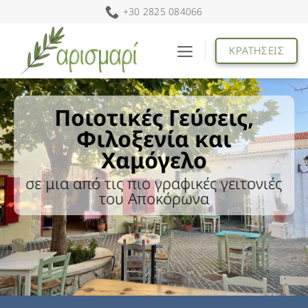
Μετάβαση
+30 2825 084066
στο
περιεχόμενο
ΚΡΑΤΗΣΕΙΣ
Ποιοτικές Γεύσεις,
Φιλοξενία και
Χαμόγελο
σε μια από τις πιο γραφικές γειτονιές
του Αποκόρωνα