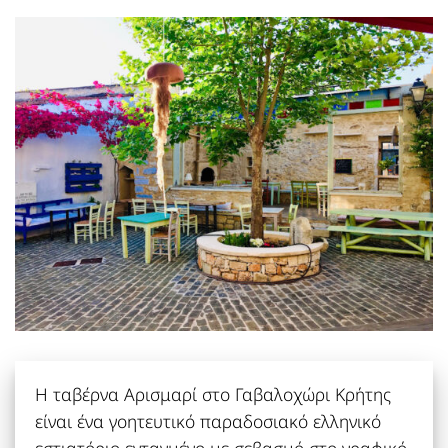
Η ταβέρνα Αρισμαρί στο Γαβαλοχώρι Κρήτης
είναι ένα γοητευτικό παραδοσιακό ελληνικό
εστιατόριο ενταγμένο με σεβασμό στο γραφικό